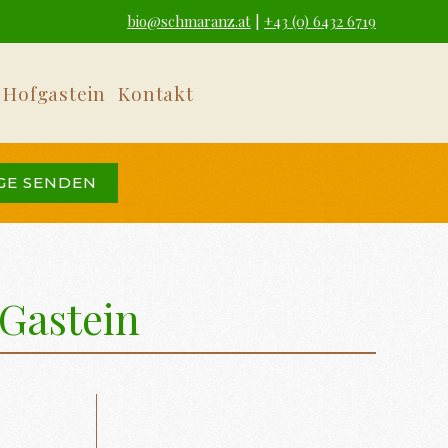
bio@schmaranz.at
|
+43 (0) 6432 6719
 Hofgastein
Kontakt
GE SENDEN
Gastein