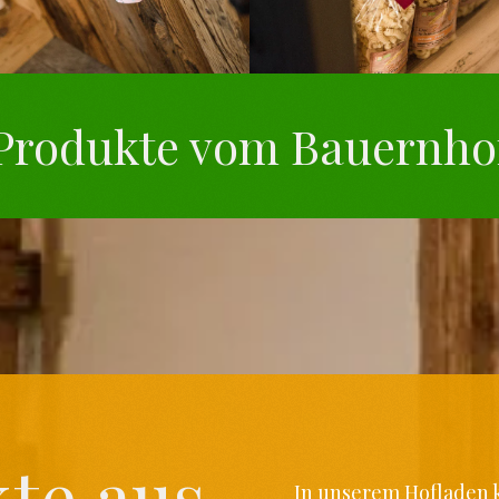
Produkte vom Bauernho
te aus
In unserem Hofladen 