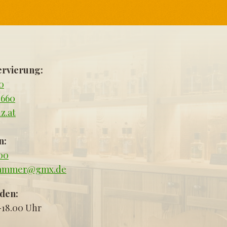
ervierung:
40
8660
z.at
n:
400
hammer@gmx.de
den:
-18.00 Uhr