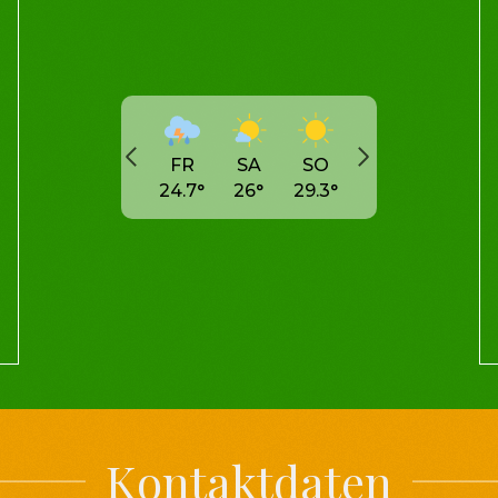
FR
SA
SO
24.7
°
26
°
29.3
°
Kontaktdaten