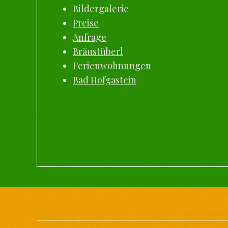
Bildergalerie
Preise
Anfrage
Bräustüberl
Ferienwohnungen
Bad Hofgastein