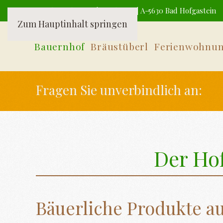
Familie Viehauser | Wieden 52 | A-5630 Bad Hofgastein
Zum Hauptinhalt springen
Bauernhof
Bräustüberl
Ferienwohnu
Fragen Sie unverbindlich an:
Der Ho
Bäuerliche Produkte a