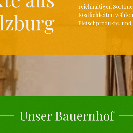
reichhaltigen Sortime
lzburg
Köstlichkeiten wählen
Fleischprodukte, und 
Unser Bauernhof