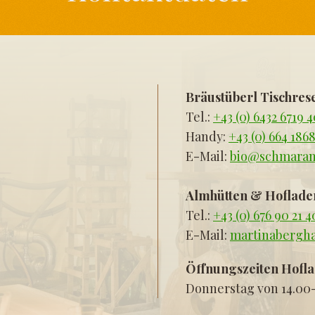
Bräustüberl Tischres
Tel.:
+43 (0) 6432 6719 
Handy:
+43 (0) 664 186
E-Mail:
bio@schmaran
Almhütten & Hoflade
Tel.:
+43 (0) 676 90 21 
E-Mail:
martinaberg
Öffnungszeiten Hofla
Donnerstag von 14.00