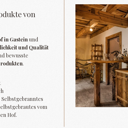
odukte von
 in Gastein
und
ichkeit und Qualität
nd bewusste
rodukten
.
t
ch
 Selbstgebranntes
elbstgebrautes vom
en Hof.