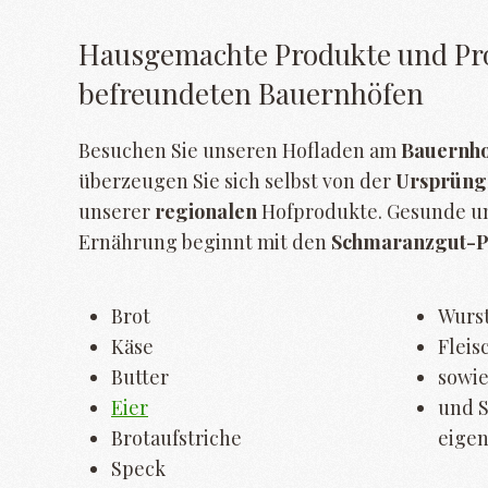
Hausgemachte Produkte und Pr
befreundeten Bauernhöfen
Besuchen Sie unseren Hofladen am
Bauernhof
überzeugen Sie sich selbst von der
Ursprüngl
unserer
regionalen
Hofprodukte. Gesunde u
Ernährung beginnt mit den
Schmaranzgut-P
Brot
Wurs
Käse
Fleis
Butter
sowie
Eier
und S
Brotaufstriche
eigen
Speck