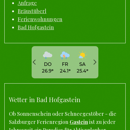
Anfrage
Bräustüberl
Ferienwohnungen
Bad Hofgastein
DO
FR
SA
26.9
°
24.1
°
25.4
°
Wetter in Bad Hofgastein
Ob Sonnenschein oder Schneegestöber - die
Salzburger Ferienregion
Gastein
ist zu jeder
Jahreszeit ein Paradies für Aktivurlauber,