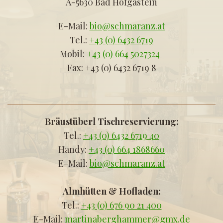
A-5630 Bad Hofgastein
E-Mail:
bio@schmaranz.at
Tel.:
+43 (0) 6432 6719
Mobil:
+43 (0) 664 5027324
Fax: +43 (0) 6432 6719 8
Bräustüberl Tischreservierung:
Tel.:
+43 (0) 6432 6719 40
Handy:
+43 (0) 664 1868660
E-Mail:
bio@schmaranz.at
Almhütten & Hofladen:
Tel.:
+43 (0) 676 90 21 400
E-Mail:
martinaberghammer@gmx.de